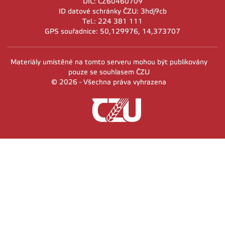
DIČ: CZ60460709
ID datové schránky ČZU: 3hdj9cb
Tel.: 224 381 111
GPS souřadnice: 50,129976, 14,373707
Materiály umístěné na tomto serveru mohou být publikovány
pouze se souhlasem ČZU
© 2026 - Všechna práva vyhrazena