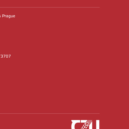
es Prague
373707