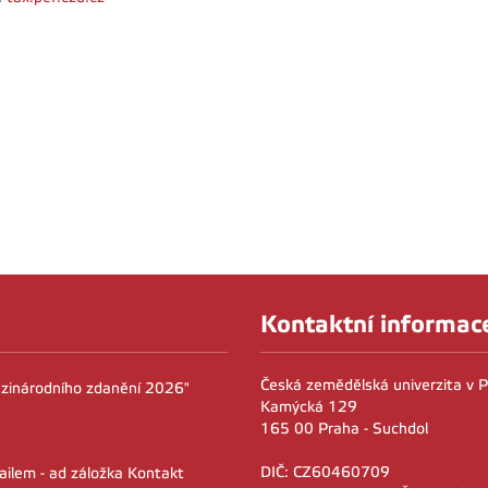
Kontaktní informac
Česká zemědělská univerzita v 
zinárodního zdanění 2026"
Kamýcká 129
165 00 Praha - Suchdol
DIČ: CZ60460709
ailem - ad záložka Kontakt