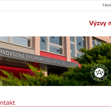
Fakul
Výzvy 
ntakt