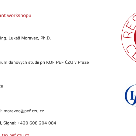
ant workshopu
 Ing. Lukáš Moravec, Ph.D.
rum daňových studií při KOF PEF ČZU v Praze
ČR
l: moravec@pef.czu.cz
l, Signal: +420 608 204 084
:
tax.pef.czu.cz