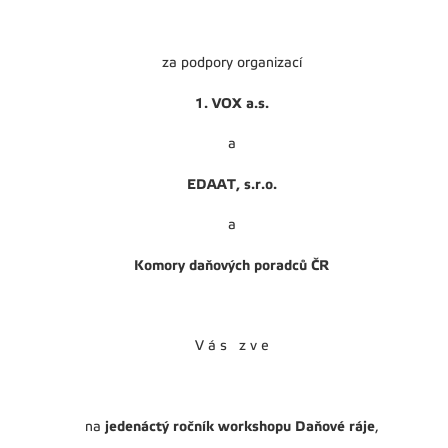
za podpory organizací
1. VOX a.s.
a
EDAAT, s.r.o.
a
Komory daňových poradců ČR
V á s z v e
jedenáctý ročník workshopu Daňové ráje
na
,