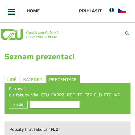
HOME
PŘIHLÁSIT
Seznam prezentací
LIDÉ
KATEDRY
PREZENTACE
Filtrovat:
dle fakulty
Vše
ČZU
FAPPZ
PEF
TF
FZP
FLD
FTZ
IVP
Hledej
"FLD"
Použitý filtr: fakulta