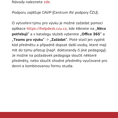
Návody naleznete
zde
.
Podporu zajišťuje CAVP (Centrum AV podpory ČZU).
O vytvoření týmu pro výuku je možné zažádat pomocí
Něco
aplikace
https://helpdesk.czu.cz
, kde kliknete na „
potřebuji
Office 365
“ a v katalogu služeb vyberete „
“ a
Teams pro výuku
Zažádat
„
“ -> „
“. Poté stačí jen vyplnit
kód předmětu a případně dopsat další osoby, které mají
mít do týmu přístup (např. doktorandy či jiné pedagogy).
Je možné na požadavek pedagoga sloučit některé
předměty, nebo sloučit shodné předměty vyučované pro
denní a kombinovanou formu studia.